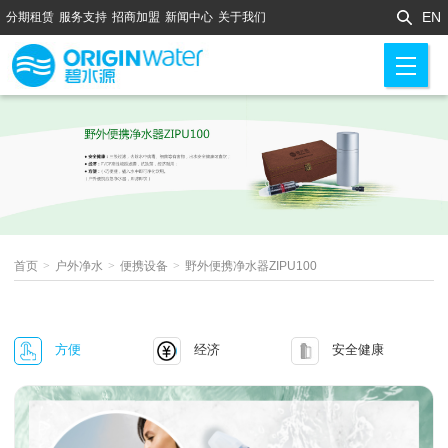
EN
分期租赁
服务支持
招商加盟
新闻中心
关于我们
M
首页
>
户外净水
>
便携设备
>
野外便携净水器ZIPU100
方便
经济
安全健康