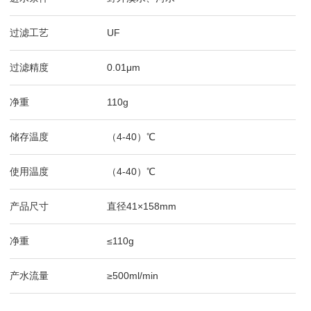
过滤工艺
UF
过滤精度
0.01μm
净重
110g
储存温度
（4-40）℃
使用温度
（4-40）℃
产品尺寸
直径41×158mm
净重
≤110g
产水流量
≥500ml/min