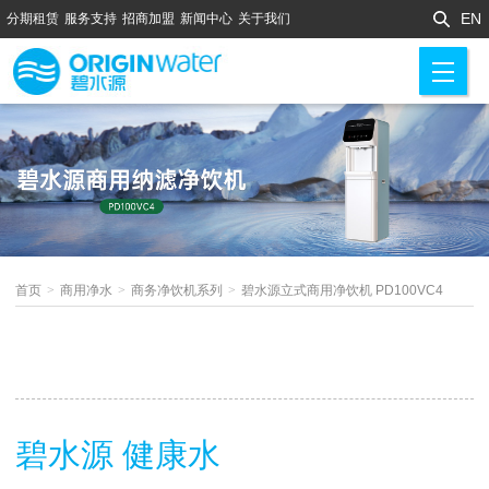
EN
分期租赁
服务支持
招商加盟
新闻中心
关于我们
M
首页
>
商用净水
>
商务净饮机系列
>
碧水源立式商用净饮机 PD100VC4
碧水源 健康水