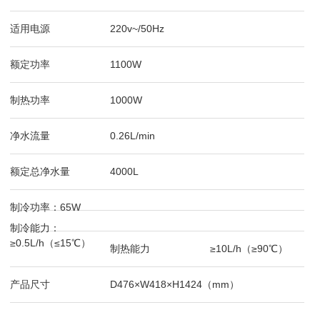
适用电源
220v~/50Hz
额定功率
1100W
制热功率
1000W
净水流量
0.26L/min
额定总净水量
4000L
制冷功率：65W
制冷能力：
≥0.5L/h（≤15℃）
制热能力
≥10L/h（≥90℃）
产品尺寸
D476×W418×H1424（mm）